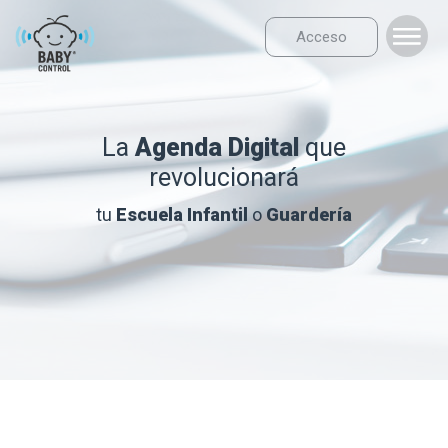
Acceso
La
Agenda Digital
que
revolucionará
tu
Escuela Infantil
o
Guardería