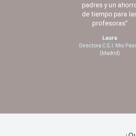
padres y un ahorr
de tiempo para la
profesoras"
Laura
Directora C.E.I. Mis Pas
(Madrid)
¿Qu