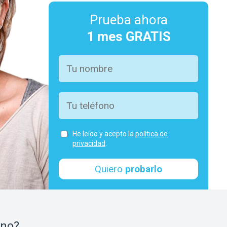
Prueba ahora
1 mes GRATIS
He leído y acepto la
política de
privacidad
.
Quiero
probarlo
ono?