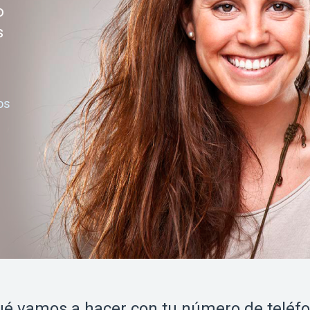
o
s
os
é vamos a hacer con tu número de teléf