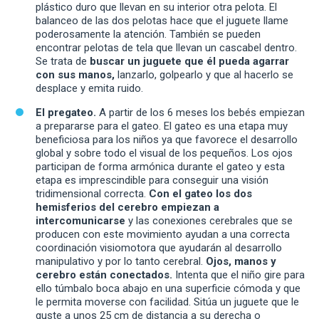
plástico duro que llevan en su interior otra pelota. El
balanceo de las dos pelotas hace que el juguete llame
poderosamente la atención. También se pueden
encontrar pelotas de tela que llevan un cascabel dentro.
Se trata de
buscar un juguete que él pueda agarrar
con sus manos,
lanzarlo, golpearlo y que al hacerlo se
desplace y emita ruido.
El pregateo.
A partir de los 6 meses los bebés empiezan
a prepararse para el gateo. El gateo es una etapa muy
beneficiosa para los niños ya que favorece el desarrollo
global y sobre todo el visual de los pequeños. Los ojos
participan de forma armónica durante el gateo y esta
etapa es imprescindible para conseguir una visión
tridimensional correcta.
Con el gateo los dos
hemisferios del cerebro empiezan a
intercomunicarse
y las conexiones cerebrales que se
producen con este movimiento ayudan a una correcta
coordinación visiomotora que ayudarán al desarrollo
manipulativo y por lo tanto cerebral.
Ojos, manos y
cerebro están conectados.
Intenta que el niño gire para
ello túmbalo boca abajo en una superficie cómoda y que
le permita moverse con facilidad. Sitúa un juguete que le
guste a unos 25 cm de distancia a su derecha o