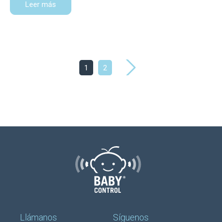
Leer más
1
2
Llámanos
Síguenos