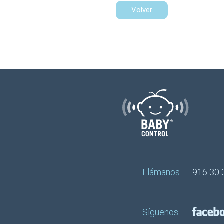
Volver
Llámanos
916 30 
Síguenos