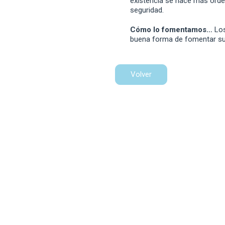
existencia se hace más orde
seguridad.
Cómo lo fomentamos…
Los
buena forma de fomentar su 
Volver