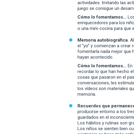
actividades. Imitando las ac
juego se consigue un desarrol
Cómo lo fomentamos…
Los
enriquecedores para los ni
o una mini-cocina para que e
Memoria autobiográfica.
A
el “yo” y comienzan a crear 
fomentarla nada mejor que h
hayan acontecido.
Cómo lo fomentamos…
En 
recordar lo que han hecho e
cosas que pasaron en el pas
conversaciones, les estimul
los vídeos son materiales qu
memoria.
Recuerdos que permanec
producirse entorno a los tr
guardados en el inconscient
Los hábitos y rutinas son gr
Los niños se sienten bien cu