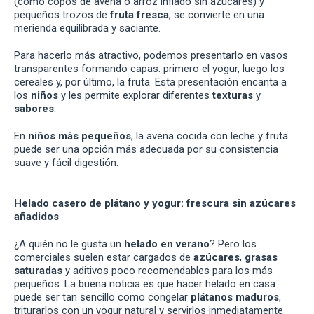
(como copos de avena o arroz inflado sin azúcares) y
pequeños trozos de
fruta fresca
, se convierte en una
merienda equilibrada y saciante.
Para hacerlo más atractivo, podemos presentarlo en vasos
transparentes formando capas: primero el yogur, luego los
cereales y, por último, la fruta. Esta presentación encanta a
los
niños
y les permite explorar diferentes
texturas
y
sabores
.
En
niños más pequeños
, la avena cocida con leche y fruta
puede ser una opción más adecuada por su consistencia
suave y fácil digestión.
Helado casero de plátano y yogur: frescura sin azúcares
añadidos
¿A quién no le gusta un
helado en verano
? Pero los
comerciales suelen estar cargados de
azúcares
,
grasas
saturadas
y aditivos poco recomendables para los más
pequeños. La buena noticia es que hacer helado en casa
puede ser tan sencillo como congelar
plátanos maduros
,
triturarlos con un yogur natural y servirlos inmediatamente