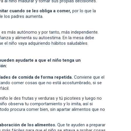
irá al niño madurar y tomar sus propias decisiones.
itar cuando se les obliga a comer,
por lo que la
de los padres aumenta.
o es más autónomo y por tanto, más independiente.
nfianza y alimenta su autoestima. En la mesa debe
ue el niño vaya adquiriendo hábitos saludables.
pueden ayudarte a que el niño tenga un
ión:
ades de comida de forma repetida.
Conviene que el
tando comer cosas que no está acostumbrado, si se
ácil.
niño le des frutas y verduras y tú picotees y luego no
niño observa tu comportamiento y lo imita, así si
 todo procura comer bien, sin apartar alimentos que no
laboración de los alimentos.
Que te ayuden a preparar
s más fáciles para que el niño se atreva a probar cosas