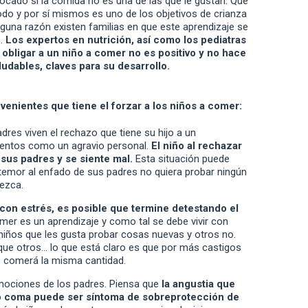
cado si la comida no es una de las que le gustan. Que
do y por sí mismos es uno de los objetivos de crianza
lguna razón existen familias en que este aprendizaje se
n.
Los expertos en nutrición, así como los pediatras
obligar a un niño a comer no es positivo y no hace
udables, claves para su desarrollo.
venientes que tiene el forzar a los niños a comer:
res viven el rechazo que tiene su hijo a un
mentos como un agravio personal.
El niño al rechazar
e sus padres y se siente mal.
Esta situación puede
 temor al enfado de sus padres no quiera probar ningún
rezca.
 con estrés, es posible que termine detestando el
er es un aprendizaje y como tal se debe vivir con
niños que les gusta probar cosas nuevas y otros no.
que otros… lo que está claro es que por más castigos
o comerá la misma cantidad.
emociones de los padres. Piensa que
la angustia que
o coma puede ser síntoma de sobreprotección de