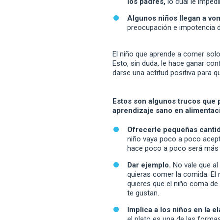
los padres,
lo cual le imped
Algunos niños llegan a vom
preocupación e impotencia 
El niño que aprende a comer sol
Esto, sin duda, le hace ganar co
darse una actitud positiva para q
Estos son algunos trucos que 
aprendizaje sano en alimentac
Ofrecerle pequeñas cantid
niño vaya poco a poco acep
hace poco a poco será más f
Dar ejemplo.
No vale que al 
quieras comer la comida. El 
quieres que el niño coma de
te gustan.
Implica a los niños en la e
el plato es una de las forma