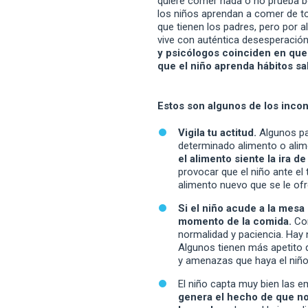
quiere comer nada o no prueba bo
los niños aprendan a comer de to
que tienen los padres, pero por a
vive con auténtica desesperació
y psicólogos coinciden en que 
que el niño aprenda hábitos sal
Estos son algunos de los incon
Vigila tu actitud.
Algunos pad
determinado alimento o ali
el alimento siente la ira d
provocar que el niño ante el
alimento nuevo que se le of
Si el niño acude a la mesa
momento de la comida.
Com
normalidad y paciencia. Hay 
Algunos tienen más apetito 
y amenazas que haya el niñ
El niño capta muy bien las 
genera el hecho de que n