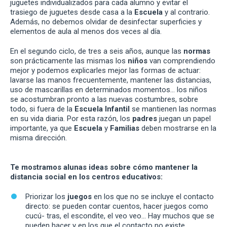
juguetes individualizados para cada alumno y evitar el
trasiego de juguetes desde casa a la
Escuela
y al contrario.
Además, no debemos olvidar de desinfectar superficies y
elementos de aula al menos dos veces al día.
En el segundo ciclo, de tres a seis años, aunque las
normas
son prácticamente las mismas los
niños
van comprendiendo
mejor y podemos explicarles mejor las formas de actuar:
lavarse las manos frecuentemente, mantener las distancias,
uso de mascarillas en determinados momentos… los niños
se acostumbran pronto a las nuevas costumbres, sobre
todo, si fuera de la
Escuela Infantil
se mantienen las normas
en su vida diaria. Por esta razón, los
padres
juegan un papel
importante, ya que
Escuela
y
Familias
deben mostrarse en la
misma dirección.
Te mostramos alunas ideas sobre cómo mantener la
distancia social en los centros educativos:
Priorizar los
juegos
en los que no se incluye el contacto
directo: se pueden contar cuentos, hacer juegos como
cucú- tras, el escondite, el veo veo… Hay muchos que se
pueden hacer y en los que el contacto no existe.