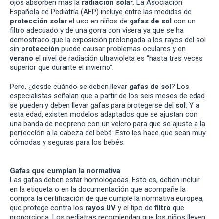
ojos absorben más la
radiación solar
. La Asociación
Española de Pediatría (AEP) incluye entre las medidas de
protección solar
el uso en niños de
gafas de sol
con un
filtro adecuado y de una gorra con visera ya que se ha
demostrado que la exposición prolongada a los rayos del sol
sin
protección
puede causar problemas oculares y en
verano
el nivel de radiación ultravioleta es “hasta tres veces
superior que durante el invierno”.
Pero, ¿desde cuándo se deben llevar
gafas de sol
? Los
especialistas señalan que a partir de los seis meses de edad
se pueden y deben llevar gafas para protegerse del
sol
. Y a
esta edad, existen modelos adaptados que se ajustan con
una banda de neopreno con un velcro para que se ajuste a la
perfección a la cabeza del bebé. Esto les hace que sean muy
cómodas y seguras para los bebés.
Gafas que cumplan la normativa
Las gafas deben estar homologadas. Esto es, deben incluir
en la etiqueta o en la documentación que acompañe la
compra la certificación de que cumple la normativa europea,
que protege contra los
rayos UV
y el tipo de
filtro
que
proporciona. Los pediatras recomiendan que los niños lleven