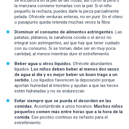
se encuentra en la piel de las frutas, así como la pera o
la manzana conviene tomarlas con la piel. Si el niño
pequeño la rechaza, puedes darle la pieza parcialmente
pelada. Ofrécele verduras enteras, no en puré. En el chino
o pasapurés queda retenida muchas veces la fibra.
Disminuir el consumo de alimentos astringentes.
Las
patatas, plátanos, la zanahoria cocida o el arroz no
integral son astringentes, así que hay que tener cuidado
con su consumo. Si se toman, debe ser en muy poca
cantidad, al menos mientras dure el estreñimiento.
Beber agua u otros líquidos.
Ofrécele abundantes
líquidos.
Los niños deben beber al menos dos vasos
de agua al día y es mejor beber un buen trago a un
sorbito.
Los líquidos favorecen la deposición porque
aportan humedad al intestino y ayudan a que las heces
estén hidratadas y no se endurezcan.
Evitar siempre que se pueda el desorden en las
comidas.
Acostúmbrale a unos horarios.
Muchos niños
pequeños comen más entre horas que a la hora de la
comida.
Ese picoteo continuo es nefasto para el
estreñimiento.