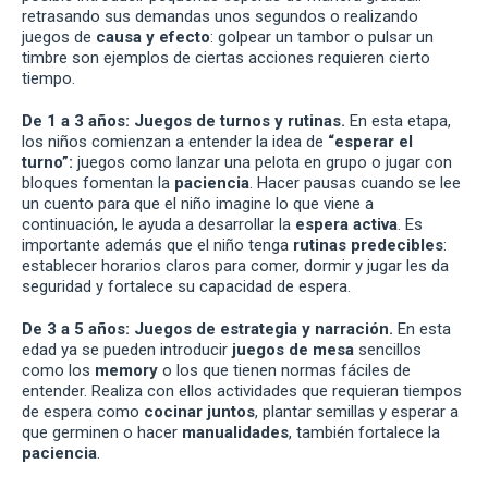
retrasando sus demandas unos segundos o realizando
juegos de
causa y efecto
: golpear un tambor o pulsar un
timbre son ejemplos de ciertas acciones requieren cierto
tiempo.
De 1 a 3 años: Juegos de turnos y rutinas.
En esta etapa,
los niños comienzan a entender la idea de
“esperar el
turno”:
juegos como lanzar una pelota en grupo o jugar con
bloques fomentan la
paciencia
. Hacer pausas cuando se lee
un cuento para que el niño imagine lo que viene a
continuación, le ayuda a desarrollar la
espera activa
. Es
importante además que el niño tenga
rutinas predecibles
:
establecer horarios claros para comer, dormir y jugar les da
seguridad y fortalece su capacidad de espera.
De 3 a 5 años: Juegos de estrategia y narración.
En esta
edad ya se pueden introducir
juegos de mesa
sencillos
como los
memory
o los que tienen normas fáciles de
entender. Realiza con ellos actividades que requieran tiempos
de espera como
cocinar juntos
, plantar semillas y esperar a
que germinen o hacer
manualidades
, también fortalece la
paciencia
.