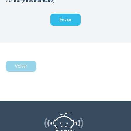
Control (
Recomendado
).
Volver