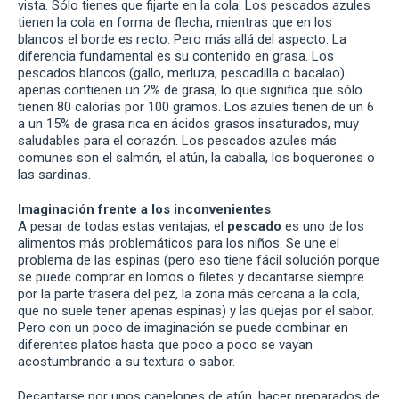
vista. Sólo tienes que fijarte en la cola. Los pescados azules
tienen la cola en forma de flecha, mientras que en los
blancos el borde es recto. Pero más allá del aspecto. La
diferencia fundamental es su contenido en grasa. Los
pescados blancos (gallo, merluza, pescadilla o bacalao)
apenas contienen un 2% de grasa, lo que significa que sólo
tienen 80 calorías por 100 gramos. Los azules tienen de un 6
a un 15% de grasa rica en ácidos grasos insaturados, muy
saludables para el corazón. Los pescados azules más
comunes son el salmón, el atún, la caballa, los boquerones o
las sardinas.
Imaginación frente a los inconvenientes
A pesar de todas estas ventajas, el
pescado
es uno de los
alimentos más problemáticos para los niños. Se une el
problema de las espinas (pero eso tiene fácil solución porque
se puede comprar en lomos o filetes y decantarse siempre
por la parte trasera del pez, la zona más cercana a la cola,
que no suele tener apenas espinas) y las quejas por el sabor.
Pero con un poco de imaginación se puede combinar en
diferentes platos hasta que poco a poco se vayan
acostumbrando a su textura o sabor.
Decantarse por unos canelones de atún, hacer preparados de