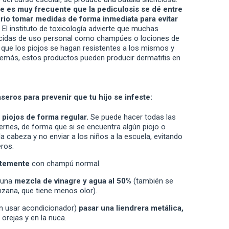
 es muy frecuente que la pediculosis se dé entre
rio tomar medidas de forma inmediata para evitar
El instituto de toxicología advierte que muchas
guicidas de uso personal como champúes o lociones de
 que los piojos se hagan resistentes a los mismos y
Además, estos productos pueden producir dermatitis en
eros para prevenir que tu hijo se infeste:
piojos de forma regular.
Se puede hacer todas las
ernes, de forma que si se encuentra algún piojo o
 la cabeza y no enviar a los niños a la escuela, evitando
ros.
ntemente
con champú normal.
o una
mezcla de vinagre y agua al 50%
(también se
nzana, que tiene menos olor).
in usar acondicionador)
pasar una liendrera metálica,
s orejas y en la nuca.