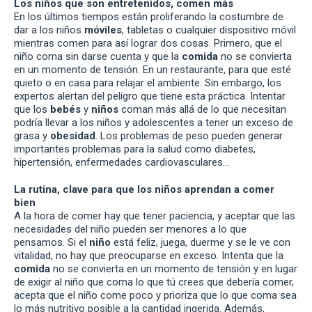
Los niños que son entretenidos, comen más
En los últimos tiempos están proliferando la costumbre de
dar a los niños
móviles
, tabletas o cualquier dispositivo móvil
mientras comen para así lograr dos cosas. Primero, que el
niño coma sin darse cuenta y que la
comida
no se convierta
en un momento de tensión. En un restaurante, para que esté
quieto o en casa para relajar el ambiente. Sin embargo, los
expertos alertan del peligro que tiene esta práctica. Intentar
que los
bebés
y
niños
coman más allá de lo que necesitan
podría llevar a los niños y adolescentes a tener un exceso de
grasa y
obesidad
. Los problemas de peso pueden generar
importantes problemas para la salud como diabetes,
hipertensión, enfermedades cardiovasculares…
La rutina, clave para que los niños aprendan a comer
bien
A la hora de comer hay que tener paciencia, y aceptar que las
necesidades del niño pueden ser menores a lo que
pensamos. Si el
niño
está feliz, juega, duerme y se le ve con
vitalidad, no hay que preocuparse en exceso. Intenta que la
comida
no se convierta en un momento de tensión y en lugar
de exigir al niño que coma lo que tú crees que debería comer,
acepta que el niño come poco y prioriza que lo que coma sea
lo más nutritivo posible a la cantidad ingerida. Además,