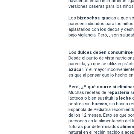
navideños están íntimamente liga
versiones caseras para los niños
Los
bizcochos
, gracias a que s
parecen indicados para los niño
aplastarlos con los dedos y desha
bajo vigilancia. Pero, ¿son saluda
Los dulces deben consumirse 
Desde el punto de vista nutriciona
parecida, ya que se utilizan prá
azúcar
. Y el mayor inconvenient
es que al pensar que lo hecho e
Pero, ¿Y qué ocurre si elimina
Muchas recetas de
repostería
se
lácteos o bien sustituir la
leche
d
postres sin
huevos
, sin harina r
Española de Pediatría recomienda
de los 12 meses. Esto es que por
precoces en la alimentación del 
futuras por determinados
alimen
natural en el recién nacido a ace