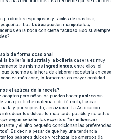
dos a las celebraciones, es frecuente que se elaboren
.
on productos esponjosos y fáciles de masticar,
s pequeños. Los
bebés
pueden manipularlos,
cerlos en la boca con cierta facilidad. Eso sí, siempre
bles?
solo de forma ocasional
l, la
bollería industrial
y la
bollería casera
es muy
cticamente los mismos
ingredientes
, entre ellos, el
e que tenemos a la hora de elaborar repostería en casa
n casa es más sano, lo tomemos en mayor cantidad.
mos el azúcar de la receta?
 adaptan para niños: se pueden hacer
postres
sin
e vaca por leche materna o de fórmula; buscar
efinada y, por supuesto, sin
azúcar
. La Asociación
 introducir los dulces lo más tarde posible y no antes
que según señalan los expertos: “las influencias
lactante y el niño pequeño condicionan las preferencias
tos
”. Es decir, a pesar de que hay una tendencia
ptar los
sabores
dulces y rechazar los amargos (la