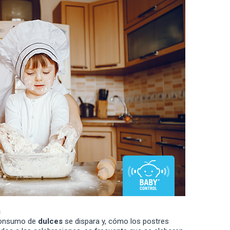
s
consumo de
dulces
se dispara y, cómo los postres