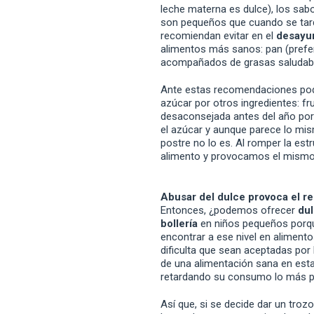
leche materna es dulce), los sab
son pequeños que cuando se tarda
recomiendan evitar en el
desayu
alimentos más sanos: pan (preferi
acompañados de grasas saludable
Ante estas recomendaciones pod
azúcar por otros ingredientes: fru
desaconsejada antes del año por 
el azúcar y aunque parece lo mis
postre no lo es. Al romper la estr
alimento y provocamos el mismo 
Abusar del dulce provoca el r
Entonces, ¿podemos ofrecer
du
bollería
en niños pequeños porqu
encontrar a ese nivel en alimento
dificulta que sean aceptadas por 
de una alimentación sana en est
retardando su consumo lo más p
Así que, si se decide dar un troz