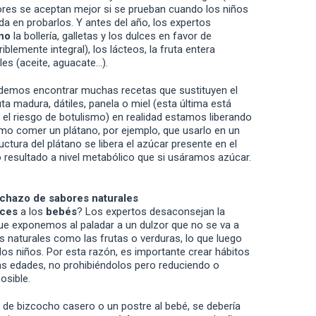
ores se aceptan mejor si se prueban cuando los niños
 en probarlos. Y antes del año, los expertos
no
la bollería, galletas y los dulces en favor de
blemente integral), los lácteos, la fruta entera
s (aceite, aguacate…).
emos encontrar muchas recetas que sustituyen el
ta madura, dátiles, panela o miel (esta última está
el riesgo de botulismo) en realidad estamos liberando
mo comer un plátano, por ejemplo, que usarlo en un
uctura del plátano se libera el azúcar presente en el
resultado a nivel metabólico que si usáramos azúcar.
echazo de sabores naturales
lces
a los
bebés
? Los expertos desaconsejan la
e exponemos al paladar a un dulzor que no se va a
s naturales como las frutas o verduras, lo que luego
los niños. Por esta razón, es importante crear hábitos
as edades, no prohibiéndolos pero reduciendo o
osible.
o de bizcocho casero o un postre al bebé, se debería