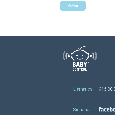
Volver
Llámanos
916 30 
Síguenos