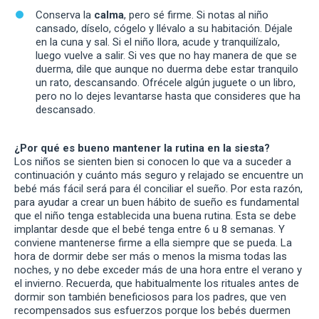
Conserva la
calma
, pero sé firme. Si notas al niño
cansado, díselo, cógelo y llévalo a su habitación. Déjale
en la cuna y sal. Si el niño llora, acude y tranquilízalo,
luego vuelve a salir. Si ves que no hay manera de que se
duerma, dile que aunque no duerma debe estar tranquilo
un rato, descansando. Ofrécele algún juguete o un libro,
pero no lo dejes levantarse hasta que consideres que ha
descansado.
¿Por qué es bueno mantener la rutina en la siesta?
Los niños se sienten bien si conocen lo que va a suceder a
continuación y cuánto más seguro y relajado se encuentre un
bebé más fácil será para él conciliar el sueño. Por esta razón,
para ayudar a crear un buen hábito de sueño es fundamental
que el niño tenga establecida una buena rutina. Esta se debe
implantar desde que el bebé tenga entre 6 u 8 semanas. Y
conviene mantenerse firme a ella siempre que se pueda. La
hora de dormir debe ser más o menos la misma todas las
noches, y no debe exceder más de una hora entre el verano y
el invierno. Recuerda, que habitualmente los rituales antes de
dormir son también beneficiosos para los padres, que ven
recompensados sus esfuerzos porque los bebés duermen