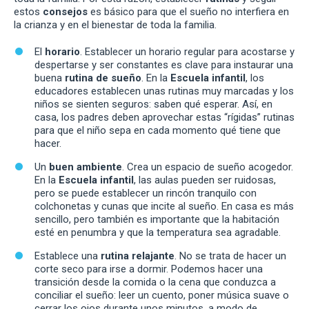
estos
consejos
es básico para que el sueño no interfiera en
la crianza y en el bienestar de toda la familia.
El
horario
. Establecer un horario regular para acostarse y
despertarse y ser constantes es clave para instaurar una
buena
rutina de sueño
. En la
Escuela infantil
, los
educadores establecen unas rutinas muy marcadas y los
niños se sienten seguros: saben qué esperar. Así, en
casa, los padres deben aprovechar estas “rígidas” rutinas
para que el niño sepa en cada momento qué tiene que
hacer.
Un
buen ambiente
. Crea un espacio de sueño acogedor.
En la
Escuela infantil
, las aulas pueden ser ruidosas,
pero se puede establecer un rincón tranquilo con
colchonetas y cunas que incite al sueño. En casa es más
sencillo, pero también es importante que la habitación
esté en penumbra y que la temperatura sea agradable.
Establece una
rutina relajante
. No se trata de hacer un
corte seco para irse a dormir. Podemos hacer una
transición desde la comida o la cena que conduzca a
conciliar el sueño: leer un cuento, poner música suave o
cerrar los ojos durante unos minutos, a modo de