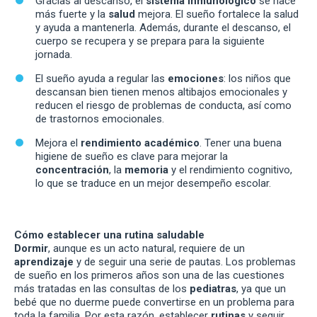
Gracias al descanso, el
sistema inmunológico
se hace
más fuerte y la
salud
mejora. El sueño fortalece la salud
y ayuda a mantenerla. Además, durante el descanso, el
cuerpo se recupera y se prepara para la siguiente
jornada.
El sueño ayuda a regular las
emociones
: los niños que
descansan bien tienen menos altibajos emocionales y
reducen el riesgo de problemas de conducta, así como
de trastornos emocionales.
Mejora el
rendimiento académico
. Tener una buena
higiene de sueño es clave para mejorar la
concentración
, la
memoria
y el rendimiento cognitivo,
lo que se traduce en un mejor desempeño escolar.
Cómo establecer una rutina saludable
Dormir
, aunque es un acto natural, requiere de un
aprendizaje
y de seguir una serie de pautas. Los problemas
de sueño en los primeros años son una de las cuestiones
más tratadas en las consultas de los
pediatras
, ya que un
bebé que no duerme puede convertirse en un problema para
toda la familia. Por esta razón, establecer
rutinas
y seguir