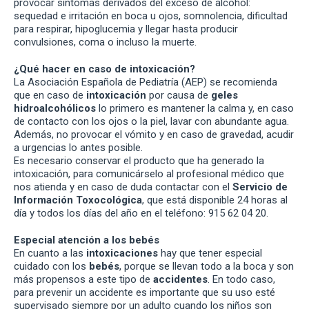
provocar síntomas derivados del exceso de alcohol:
sequedad e irritación en boca u ojos, somnolencia, dificultad
para respirar, hipoglucemia y llegar hasta producir
convulsiones, coma o incluso la muerte.
¿Qué hacer en caso de intoxicación?
La Asociación Española de Pediatría (AEP) se recomienda
que en caso de
intoxicación
por causa de
geles
hidroalcohólicos
lo primero es mantener la calma y, en caso
de contacto con los ojos o la piel, lavar con abundante agua.
Además, no provocar el vómito y en caso de gravedad, acudir
a urgencias lo antes posible.
Es necesario conservar el producto que ha generado la
intoxicación, para comunicárselo al profesional médico que
nos atienda y en caso de duda contactar con el
Servicio de
Información Toxocológica
, que está disponible 24 horas al
día y todos los días del año en el teléfono: 915 62 04 20.
Especial atención a los bebés
En cuanto a las
intoxicaciones
hay que tener especial
cuidado con los
bebés
, porque se llevan todo a la boca y son
más propensos a este tipo de
accidentes
. En todo caso,
para prevenir un accidente es importante que su uso esté
supervisado siempre por un adulto cuando los niños son