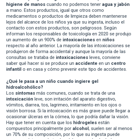
higiene de manos
cuando no podemos tener
agua y jabón
a mano. Estos productos, igual que otros como
medicamentos o productos de limpieza deben mantenerse
lejos del alcance de los niños ya que su ingesta, incluso el
contacto con estos productos, son peligrosos. Según
informan los responsables de toxicología en 2020 se produjo
un aumento de un 900% de
intoxicaciones
en
niños
respecto al año anterior. La mayoría de las intoxicaciones se
produjeron de forma accidental y aunque la mayoría de las
consultas se trataba de
intoxicaciones
leves, conviene
saber qué hacer si se produce un
accidente
en un
centro
infantil
o en casa y cómo prevenir este tipo de accidentes.
¿Qué le pasa a un niño cuando ingiere gel
hidroalcohólico?
Los
síntomas
más comunes, cuando se trata de una
intoxicación
leve, son irritación del aparato digestivo,
vómitos, diarrea, tos, lagrimeo, irritamiento en los ojos o
visión borrosa. Si la intoxicación es más grave puede llegar a
ocasionar úlceras en la córnea, lo que podría dañar la visión.
Hay que tener en cuenta que los
hidrogeles
están
compuestos principalmente por
alcohol
, suelen ser al menos
un 70% de su composición, por lo que su ingesta puede